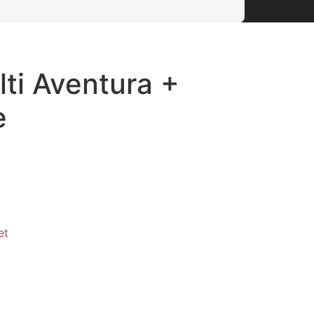
lti Aventura +
e
et